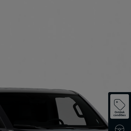
Ontdek
condities