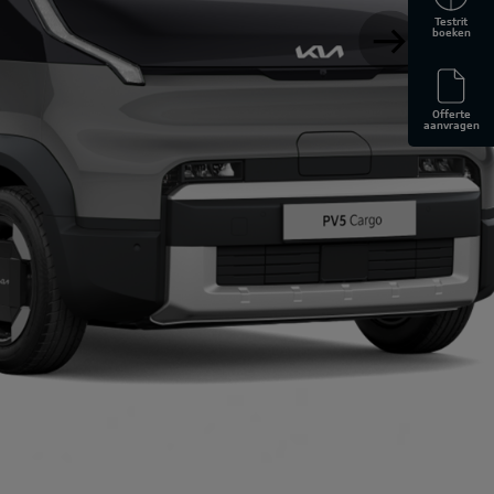
Testrit
boeken
Offerte
aanvragen