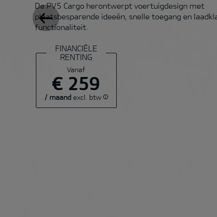
De PV5 Cargo herontwerpt voertuigdesign met
plaatsbesparende ideeën, snelle toegang en laadkl
functionaliteit.
FINANCIËLE
RENTING
Vanaf
€ 259
/ maand
excl. btw
€ 259
/
maand excl. btw
€ 259,00
€ 25.160,00
€ 6.024,89